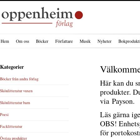
Hem
Om oss
Böcker
Författare
Musik
Nyheter
Bokprodukt
Välkommen 
Kategorier
Böcker från andra förlag
Här kan du sn
produkter. Du
Skönlitteratur vuxen
via Payson.
Skönlitteratur barn
Läs gärna ig
Poesi
OBS! Enhetspo
Facklitteratur
för portokost
Övriga produkter