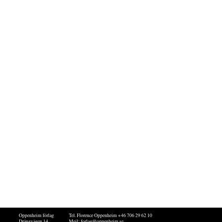
Oppenheim förlag
Tel. Florence Oppenheim +46 706 29 62 10
Drängvägen 14
Mejl:
forlag@oppenheim.se