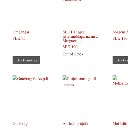
Omgångar
SLUT i lager
Sorgens f
Eftermiddagarna med
SEK 95
SEK 170
Margueritte
SEK 190
Out of Stock
Lägg i varukorg
Lägg i v
Göteborg
Att leda projekt
Mot bättr