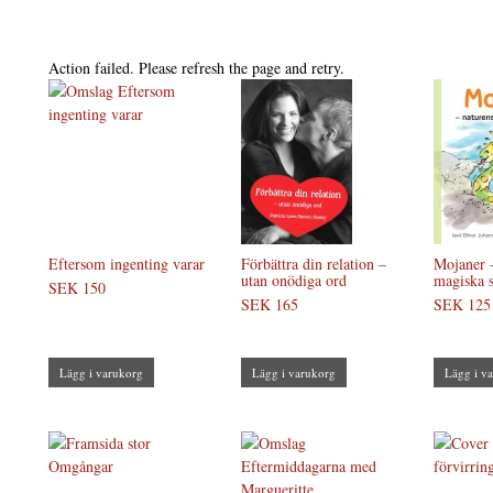
Action failed. Please refresh the page and retry.
Eftersom ingenting varar
Förbättra din relation –
Mojaner 
utan onödiga ord
magiska s
SEK 150
SEK 165
SEK 125
Lägg i varukorg
Lägg i varukorg
Lägg i v