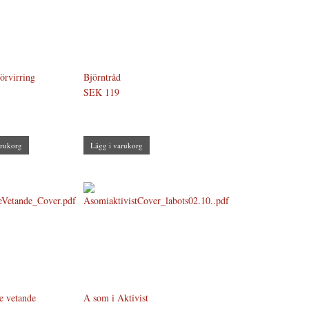
örvirring
Björntråd
SEK 119
arukorg
Lägg i varukorg
e vetande
A som i Aktivist