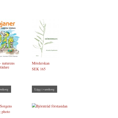
– naturens
Mörderskan
tädare
SEK 165
arukorg
Lägg i varukorg