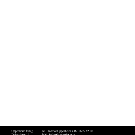
Oppenheim förlag
Tel. Florence Oppenheim +46 706 29 62 10
Drängvägen 14
Mejl:
forlag@oppenheim.se