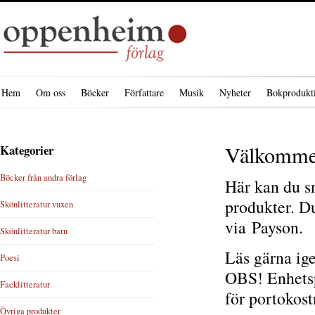
Hem
Om oss
Böcker
Författare
Musik
Nyheter
Bokprodukt
Välkommen 
Kategorier
Böcker från andra förlag
Här kan du sn
produkter. Du
Skönlitteratur vuxen
via Payson.
Skönlitteratur barn
Läs gärna ig
Poesi
OBS! Enhetspo
Facklitteratur
för portokost
Övriga produkter