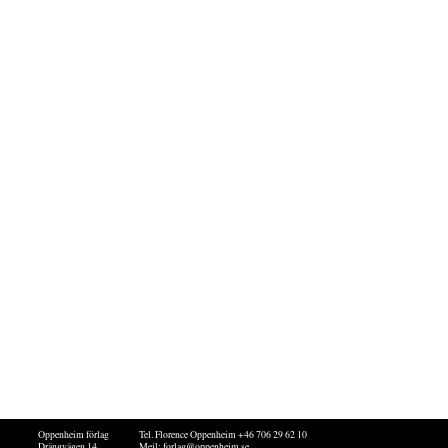
Oppenheim förlag
Tel. Florence Oppenheim +46 706 29 62 10
Drängvägen 14
Mejl:
forlag@oppenheim.se