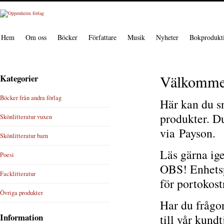
Hem
Om oss
Böcker
Författare
Musik
Nyheter
Bokprodukt
Välkommen 
Kategorier
Böcker från andra förlag
Här kan du sn
produkter. Du
Skönlitteratur vuxen
via Payson.
Skönlitteratur barn
Läs gärna ig
Poesi
OBS! Enhetspo
Facklitteratur
för portokost
Övriga produkter
Har du frågor
Information
till vår kundt