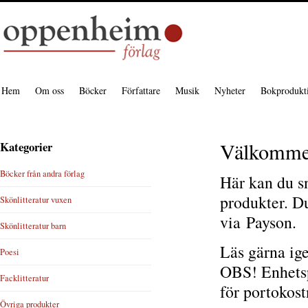
Hem
Om oss
Böcker
Författare
Musik
Nyheter
Bokprodukt
Välkommen 
Kategorier
Böcker från andra förlag
Här kan du sn
produkter. Du
Skönlitteratur vuxen
via Payson.
Skönlitteratur barn
Läs gärna ig
Poesi
OBS! Enhetspo
Facklitteratur
för portokost
Övriga produkter