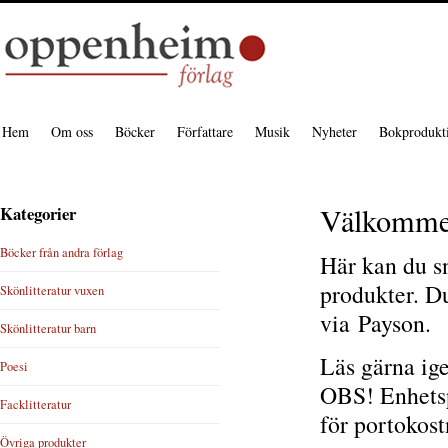
Hem
Om oss
Böcker
Författare
Musik
Nyheter
Bokprodukt
Välkommen 
Kategorier
Böcker från andra förlag
Här kan du sn
produkter. Du
Skönlitteratur vuxen
via Payson.
Skönlitteratur barn
Läs gärna ig
Poesi
OBS! Enhetspo
Facklitteratur
för portokost
Övriga produkter