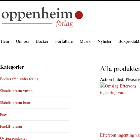
Hem
Om oss
Böcker
Författare
Musik
Nyheter
Bokprodukt
Kategorier
Alla produkte
Böcker från andra förlag
Action failed. Please r
Skönlitteratur vuxen
Skönlitteratur barn
Poesi
Facklitteratur
Eftersom ingenting va
Övriga produkter