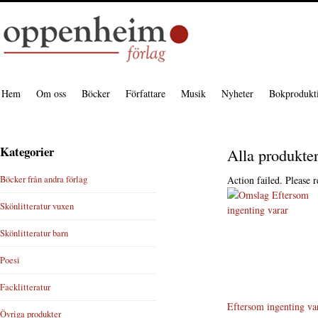
Hem
Om oss
Böcker
Författare
Musik
Nyheter
Bokprodukt
Kategorier
Alla produkte
Böcker från andra förlag
Action failed. Please r
Skönlitteratur vuxen
Skönlitteratur barn
Poesi
Facklitteratur
Eftersom ingenting va
Övriga produkter