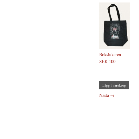
Bokslukaren
SEK 100
Lägg i varukorg
Nästa
→