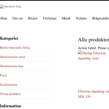
Hem
Om oss
Böcker
Författare
Musik
Nyheter
Bokprodukt
Kategorier
Alla produkte
Böcker från andra förlag
Action failed. Please r
Skönlitteratur vuxen
Skönlitteratur barn
Poesi
Facklitteratur
Eftersom ingenting va
Övriga produkter
SEK 150
Information