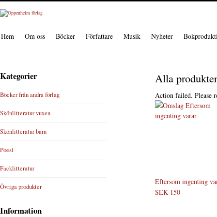
Hem
Om oss
Böcker
Författare
Musik
Nyheter
Bokprodukt
Kategorier
Alla produkte
Böcker från andra förlag
Action failed. Please r
Skönlitteratur vuxen
Skönlitteratur barn
Poesi
Facklitteratur
Eftersom ingenting va
Övriga produkter
SEK 150
Information