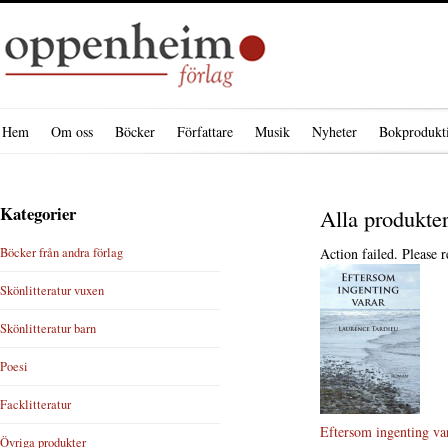
Hem
Om oss
Böcker
Författare
Musik
Nyheter
Bokprodukt
Kategorier
Alla produkte
Böcker från andra förlag
Action failed. Please r
Skönlitteratur vuxen
Skönlitteratur barn
Poesi
Facklitteratur
Eftersom ingenting va
Övriga produkter