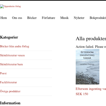
Hem
Om oss
Böcker
Författare
Musik
Nyheter
Bokprodukt
Kategorier
Alla produkte
Böcker från andra förlag
Action failed. Please r
Skönlitteratur vuxen
Skönlitteratur barn
Poesi
Facklitteratur
Eftersom ingenting va
Övriga produkter
SEK 150
Information