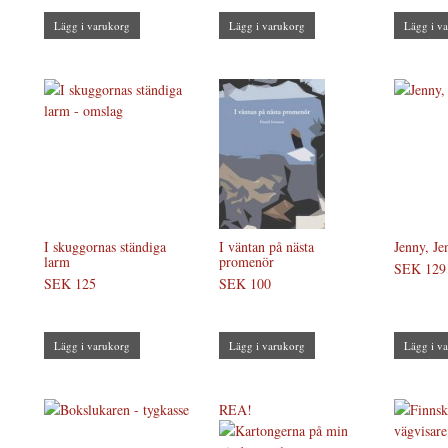
Lägg i varukorg
Lägg i varukorg
Lägg i v
I skuggornas ständiga
I väntan på nästa
Jenny, Je
larm
promenör
SEK 129
SEK 125
SEK 100
Lägg i varukorg
Lägg i varukorg
Lägg i v
REA!