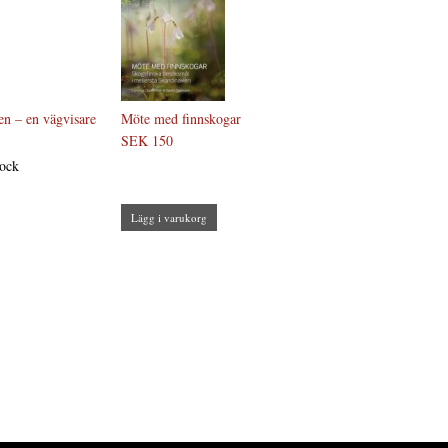
n – en vägvisare
Möte med finnskogar
SEK 150
tock
Lägg i varukorg