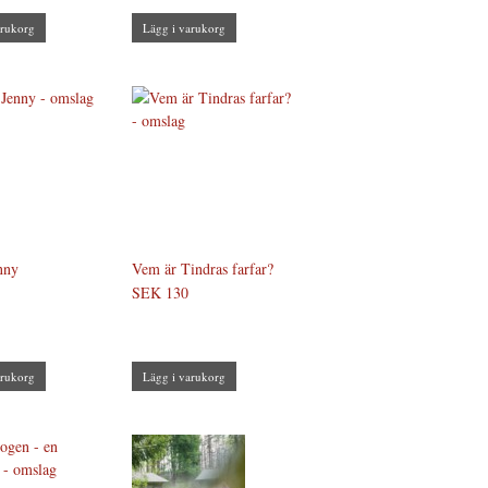
arukorg
Lägg i varukorg
nny
Vem är Tindras farfar?
SEK 130
arukorg
Lägg i varukorg