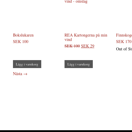
Bokslukaren
REA Kartongerna på min
Finnskoge
vind
SEK 100
SEK 170
SEK 100
SEK 29
Out of S
Lägg i varukorg
Lägg i varukorg
Nästa
→