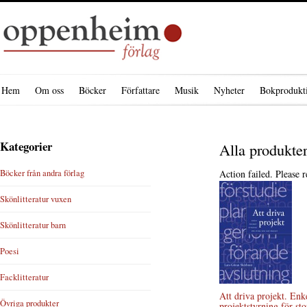
Hem
Om oss
Böcker
Författare
Musik
Nyheter
Bokprodukt
Kategorier
Alla produkte
Böcker från andra förlag
Action failed. Please r
Skönlitteratur vuxen
Skönlitteratur barn
Poesi
Facklitteratur
Att driva projekt. Enk
Övriga produkter
projektstyrning för sto