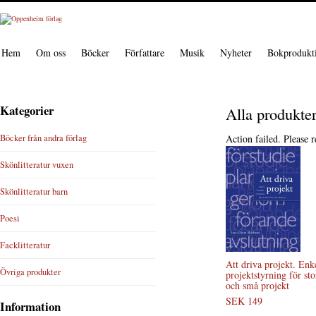
Hem
Om oss
Böcker
Författare
Musik
Nyheter
Bokprodukt
Kategorier
Alla produkte
Böcker från andra förlag
Action failed. Please r
Skönlitteratur vuxen
Skönlitteratur barn
Poesi
Facklitteratur
Att driva projekt. Enk
Övriga produkter
projektstyrning för sto
och små projekt
SEK 149
Information