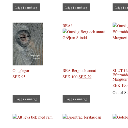
Lägg i varukorg
Lägg i varukorg
Lägg i v
REA!
Omgångar
REA Berg och annat
SLUT i l
Eftermid
SEK 95
SEK 100
SEK 29
Marguerit
SEK 190
Out of S
Lägg i varukorg
Lägg i varukorg