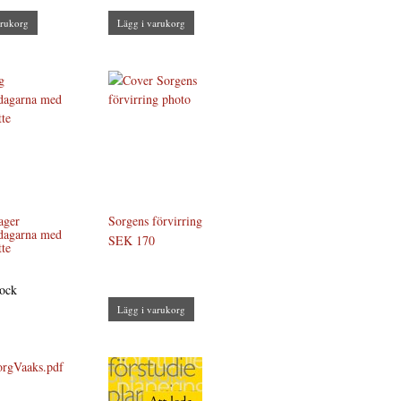
arukorg
Lägg i varukorg
ager
Sorgens förvirring
dagarna med
SEK 170
te
tock
Lägg i varukorg