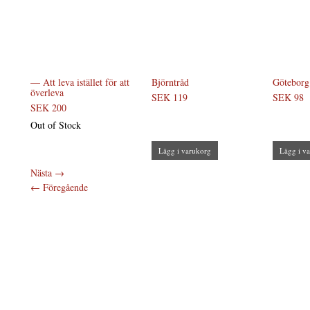
— Att leva istället för att
Björntråd
Göteborg
överleva
SEK 119
SEK 98
SEK 200
Out of Stock
Lägg i varukorg
Lägg i v
Nästa
→
←
Föregående