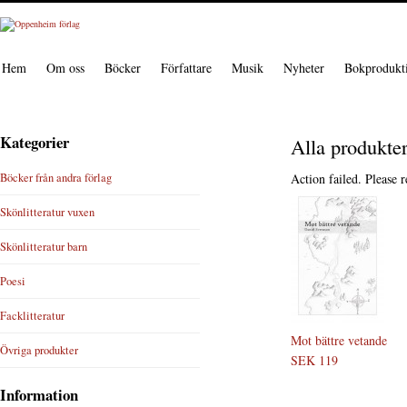
Hem
Om oss
Böcker
Författare
Musik
Nyheter
Bokprodukt
Kategorier
Alla produkte
Böcker från andra förlag
Action failed. Please r
Skönlitteratur vuxen
Skönlitteratur barn
Poesi
Facklitteratur
Mot bättre vetande
Övriga produkter
SEK 119
Information