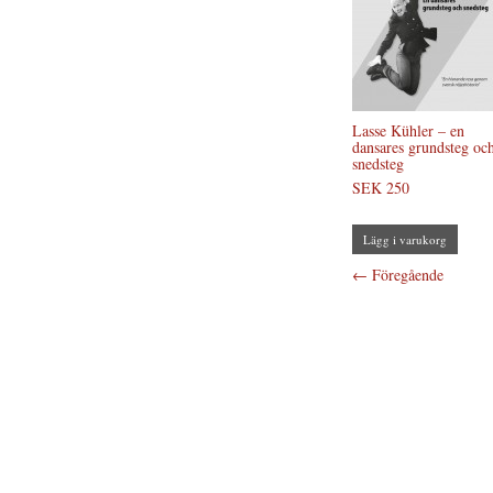
Lasse Kühler – en
dansares grundsteg oc
snedsteg
SEK 250
Lägg i varukorg
←
Föregående