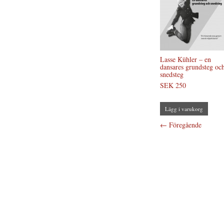
Lasse Kühler – en
dansares grundsteg oc
snedsteg
SEK 250
Lägg i varukorg
←
Föregående