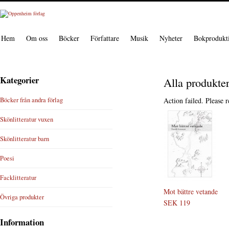
Hem
Om oss
Böcker
Författare
Musik
Nyheter
Bokprodukt
Kategorier
Alla produkte
Böcker från andra förlag
Action failed. Please r
Skönlitteratur vuxen
Skönlitteratur barn
Poesi
Facklitteratur
Mot bättre vetande
Övriga produkter
SEK 119
Information