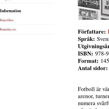
Information
Köpvillkor
Författare:
Kontakta oss
Språk:
Sven
Utgivningså
ISBN:
978-9
Format:
145
Antal sidor:
Fotboll är vä
arenor, turne
numera svårfu