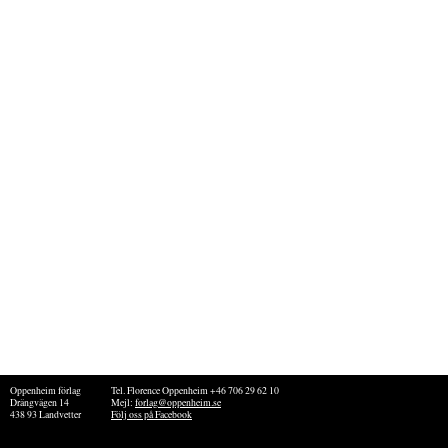
Oppenheim förlag
Tel. Florence Oppenheim +46 706 29 62 10
Drängvägen 14
Mejl:
forlag@oppenheim.se
438 93 Landvetter
Följ oss på Facebook