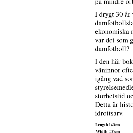
på mindre or
I drygt 30 år
damfotbollsl
ekonomiska re
var det som g
damfotboll?
I den här bok
väninnor eft
igång vad som
styrelsemedl
storhetstid oc
Detta är hist
idrottsarv.
Length
140cm
Width
205cm