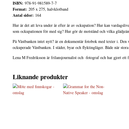
ISBN:
978-91-981589-7-7
Format:
205 x 275, halvklotband
Antal sidor:
164
Hur är det att leva under år efter år av ockupation? Hur kan vardagsliv
som ockupationen för med sig? Hur gör de motstånd och vilka glädjeä
På Västbanken intet nytt? är en dokumentär fotobok med texter i. Den v
ockuperade Västbanken. I städer, byar och flyktingläger. Både när stora
Lena M Fredriksson är frilansjournalist och -fotograf och har gjort ett 
Liknande produkter