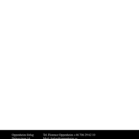
Oppenheim förlag
Tel. Florence Oppenheim +46 706 29 62 10
Drängvägen 14
Mejl:
forlag@oppenheim.se