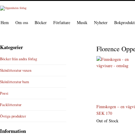
Hem
Om oss
Böcker
Författare
Musik
Nyheter
Bokprodukt
Kategorier
Florence Opp
Böcker från andra förlag
Skönlitteratur vuxen
Skönlitteratur barn
Poesi
Facklitteratur
Finnskogen – en vägvi
SEK 170
Övriga produkter
Out of Stock
Information