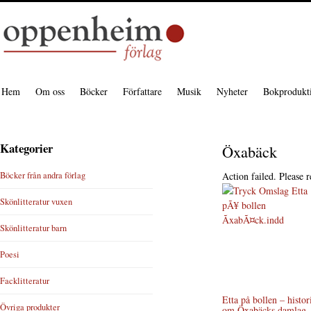
Hem
Om oss
Böcker
Författare
Musik
Nyheter
Bokprodukt
Kategorier
Öxabäck
Böcker från andra förlag
Action failed. Please r
Skönlitteratur vuxen
Skönlitteratur barn
Poesi
Facklitteratur
Etta på bollen – histor
Övriga produkter
om Öxabäcks damlag