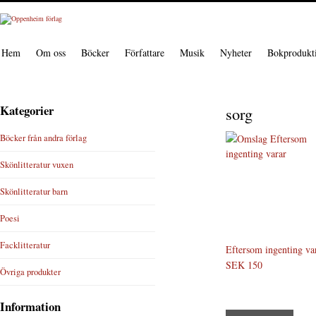
Hem
Om oss
Böcker
Författare
Musik
Nyheter
Bokprodukt
Kategorier
sorg
Böcker från andra förlag
Skönlitteratur vuxen
Skönlitteratur barn
Poesi
Facklitteratur
Eftersom ingenting va
SEK 150
Övriga produkter
Information