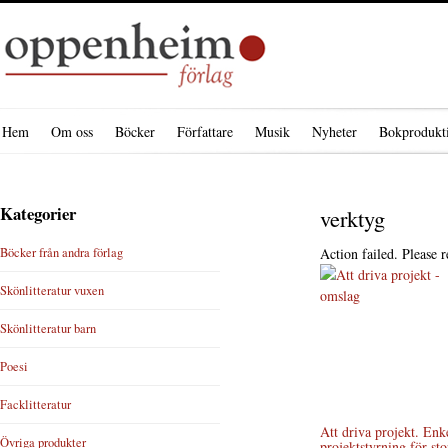
Hem
Om oss
Böcker
Författare
Musik
Nyheter
Bokprodukt
Kategorier
verktyg
Böcker från andra förlag
Action failed. Please r
Skönlitteratur vuxen
Skönlitteratur barn
Poesi
Facklitteratur
Att driva projekt. Enk
Övriga produkter
projektstyrning för sto