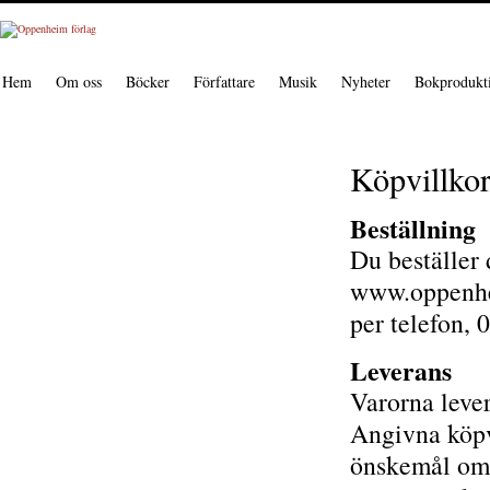
Hem
Om oss
Böcker
Författare
Musik
Nyheter
Bokprodukt
Köpvillko
Beställning
Du beställer 
www.oppenhei
per telefon, 
Leverans
Varorna lever
Angivna köpvi
önskemål om 