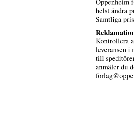
Oppenheim fö
helst ändra p
Samtliga pri
Reklamatio
Kontrollera a
leveransen i
till speditör
anmäler du de
forlag@oppen