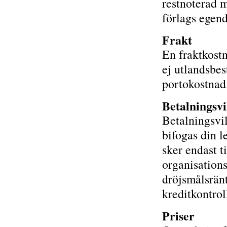
restnoterad 
förlags egend
Frakt
En fraktkostn
ej utlandsbes
portokostnad
Betalningsvi
Betalningsvil
bifogas din l
sker endast t
organisation
dröjsmålsränt
kreditkontrol
Priser