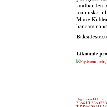
smilbanden o
människor i 
Marie Kühler
har sammanstä
Baksidestext
Liknande pro
Hagelstorm ELLER
BLÅS UT ERA (RE
TOMMA) SKALLAR