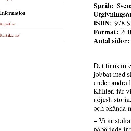
Språk:
Sven
Utgivningså
Information
ISBN:
978-9
Köpvillkor
Format:
200
Kontakta oss
Antal sidor:
Det finns in
jobbat med s
under andra 
Kühler, får 
nöjeshistoria
och okända mä
– Vi är stolta
påbörjade in