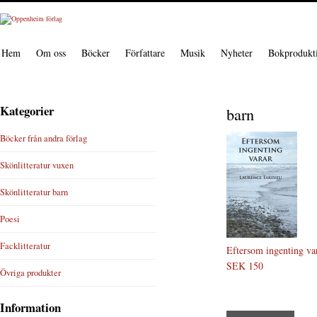
Hem
Om oss
Böcker
Författare
Musik
Nyheter
Bokprodukt
Kategorier
barn
Böcker från andra förlag
Skönlitteratur vuxen
Skönlitteratur barn
Poesi
Facklitteratur
Eftersom ingenting va
SEK 150
Övriga produkter
Information