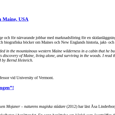
ån Maine, USA
ge och för närvarande jobbar med marknadsföring för en skidanläggnin
a och biografiska böcker om Maines och New Englands historia, jakt- och 
ed in the mountainous western Maine wilderness in a cabin that he buil
his discovery of Maine, living alone, and surviving in the woods. I rea
ed by Bernd Heinrich.
fessor vid University of Vermont.
ingen”!
oken
Mojaner – naturens magiska städare
(2012) har läst Åsa Linderbo