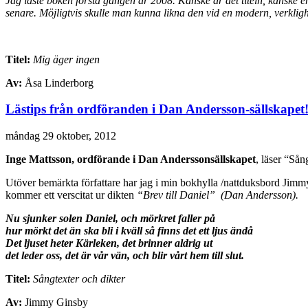
Jag läste boken första gången år 2008. Kanske är det titeln, kanske 
senare. Möjligtvis skulle man kunna likna den vid en modern, verkligh
Titel:
Mig äger ingen
Av:
Åsa Linderborg
Lästips från ordföranden i Dan Andersson-sällskapet
måndag 29 oktober, 2012
Inge Mattsson, ordförande i Dan Anderssonsällskapet
, läser “Så
Utöver bemärkta författare har jag i min bokhylla /nattduksbord
Jimmy
kommer ett verscitat ur dikten
“Brev till Daniel”
(Dan Andersson).
Nu sjunker solen Daniel, och mörkret faller på
hur mörkt det än ska bli i kväll så finns det ett ljus ändå
Det ljuset heter Kärleken, det brinner aldrig ut
det leder oss, det är vår vän, och blir vårt hem till slut.
Titel:
Sångtexter och dikter
Av:
Jimmy Ginsby