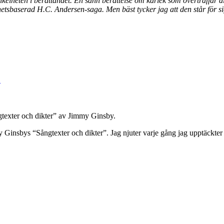
enkelheten i berättandet. En sann berättelse om kärlek som överträffar 
etsbaserad H.C. Andersen-saga. Men bäst tycker jag att den står för sig
!
ngtexter och dikter” av Jimmy Ginsby.
 Ginsbys “Sångtexter och dikter”.
Jag njuter varje gång jag upptäckter