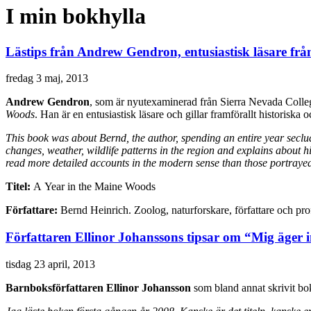
I min bokhylla
Lästips från Andrew Gendron, entusiastisk läsare fr
fredag 3 maj, 2013
Andrew Gendron
, som är nyutexaminerad från Sierra Nevada Colle
Woods
. Han är en entusiastisk läsare och gillar framförallt historisk
This book was about Bernd, the author, spending an entire year seclud
changes, weather, wildlife patterns in the region and explains about 
read more detailed accounts in the modern sense than those portray
Titel:
A Year in the Maine Woods
Författare:
Bernd Heinrich. Zoolog, naturforskare, författare och pro
Författaren Ellinor Johanssons tipsar om “Mig äger 
tisdag 23 april, 2013
Barnboksförfattaren Ellinor Johansson
som bland annat skrivit b