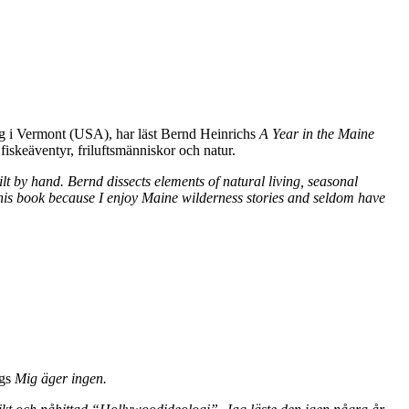
g i Vermont (USA), har läst Bernd Heinrichs
A Year in the Maine
fiskeäventyr, friluftsmänniskor och natur.
t by hand. Bernd dissects elements of natural living, seasonal
d this book because I enjoy Maine wilderness stories and seldom have
rgs
Mig äger ingen.