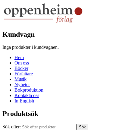
Kundvagn
Inga produkter i kundvagnen.
Hem
Om oss
Böcker
Författare
Musik
Nyheter
Bokproduktion
Kontakta oss
In English
Produktsök
Sök efter: