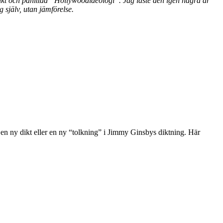
dikt och påhittad “Hollywoodideologi”. Jag läste den igen några år
 själv, utan jämförelse.
 en ny dikt eller en ny “tolkning”
i Jimmy Ginsbys diktning.
Här