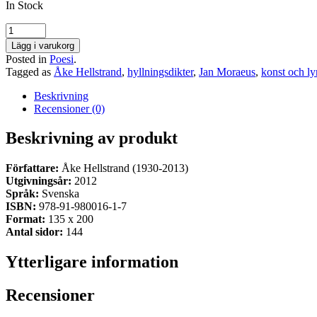
In Stock
Lägg i varukorg
Posted in
Poesi
.
Tagged as
Åke Hellstrand
,
hyllningsdikter
,
Jan Moraeus
,
konst och ly
Beskrivning
Recensioner (0)
Beskrivning av produkt
Författare:
Åke Hellstrand (1930-2013)
Utgivningsår:
2012
Språk:
Svenska
ISBN:
978-91-980016-1-7
Format:
135 x 200
A
ntal sidor:
144
Ytterligare information
Recensioner