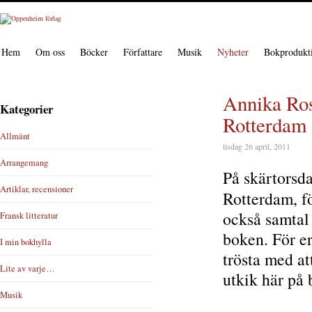
Hem
Om oss
Böcker
Författare
Musik
Nyheter
Bokprodukt
Annika Ros
Kategorier
Rotterdam
Allmänt
tisdag 26 april, 2011
Arrangemang
På skärtorsd
Artiklar, recensioner
Rotterdam, f
också samtal 
Fransk litteratur
boken. För er
I min bokhylla
trösta med at
Lite av varje…
utkik här på
Musik