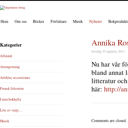
Hem
Om oss
Böcker
Författare
Musik
Nyheter
Bokprodukt
Annika Ros
Kategorier
torsdag 25 augusti, 2011
Allmänt
Nu har vår f
Arrangemang
bland annat 
Artiklar, recensioner
litteratur oc
här:
http://a
Fransk litteratur
I min bokhylla
Lite av varje…
Comments are closed.
Musik