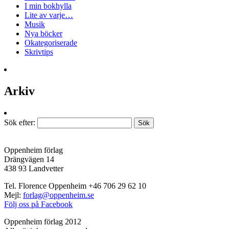
I min bokhylla
Lite av varje…
Musik
Nya böcker
Okategoriserade
Skrivtips
Arkiv
Sök efter:
Oppenheim förlag
Drängvägen 14
438 93 Landvetter
Tel. Florence Oppenheim +46 706 29 62 10
Mejl:
forlag@oppenheim.se
Följ oss på Facebook
Oppenheim förlag 2012