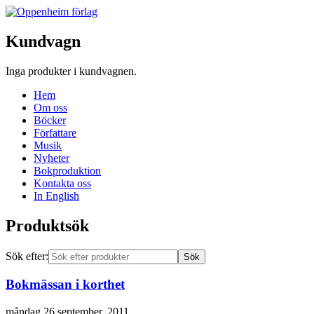
Kundvagn
Inga produkter i kundvagnen.
Hem
Om oss
Böcker
Författare
Musik
Nyheter
Bokproduktion
Kontakta oss
In English
Produktsök
Sök efter:
Bokmässan i korthet
måndag 26 september, 2011