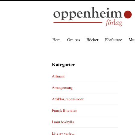
Hem
Om oss
Böcker
Författare
Mus
Kategorier
Allmänt
Arrangemang
Artiklar, recensioner
Fransk litteratur
I min bokhylla
Lite av varje…