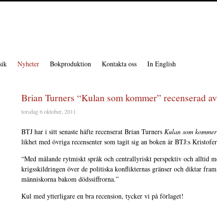
ik
Nyheter
Bokproduktion
Kontakta oss
In English
Brian Turners “Kulan som kommer” recenserad a
torsdag 6 oktober, 2011
BTJ har i sitt senaste häfte recenserat Brian Turners
Kulan som kommer
likhet med övriga recensenter som tagit sig an boken är BTJ:s Kristofe
“Med målande rytmiskt språk och centrallyriskt perspektiv och alltid m
krigsskildringen över de politiska konflikternas gränser och diktar fr
människorna bakom dödssiffrorna.”
Kul med ytterligare en bra recension, tycker vi på förlaget!