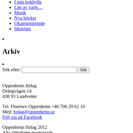
I min bokhylla
Lite av varje…
Musik
Nya böcker
Okategoriserade
Skrivtips
Arkiv
Sök efter:
Oppenheim förlag
Drängvägen 14
438 93 Landvetter
Tel. Florence Oppenheim +46 706 29 62 10
Mejl:
forlag@oppenheim.se
Följ oss på Facebook
Oppenheim förlag 2012
Alla rättigheter reserverade