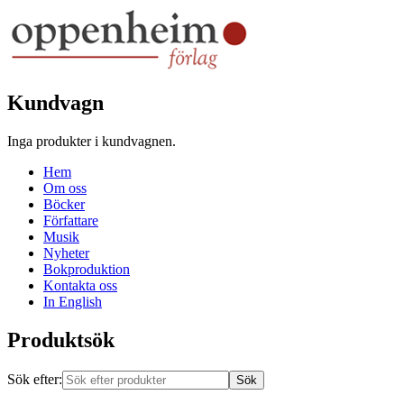
Kundvagn
Inga produkter i kundvagnen.
Hem
Om oss
Böcker
Författare
Musik
Nyheter
Bokproduktion
Kontakta oss
In English
Produktsök
Sök efter: