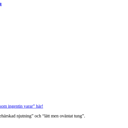
u
som ingentin varar” här!
ärskad njutning” och “lätt men oväntat tung”.