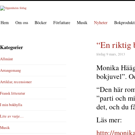
Hem
Om oss
Böcker
Författare
Musik
Nyheter
Bokprodukt
“En riktig
Kategorier
lördag 9 mars, 2013
Allmänt
Monika Häägg
Arrangemang
bokjuvel”. O
Artiklar, recensioner
“Den här roma
Fransk litteratur
”parti och mi
det, och du f
I min bokhylla
Lite av varje…
Läs mer:
Musik
http://monik