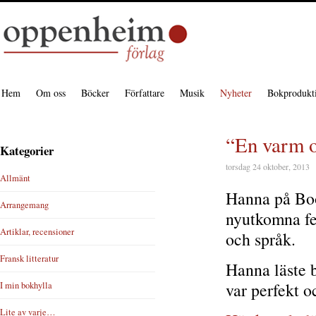
Hem
Om oss
Böcker
Författare
Musik
Nyheter
Bokprodukt
“En varm o
Kategorier
torsdag 24 oktober, 2013
Allmänt
Hanna på Boo
Arrangemang
nyutkomna fe
Artiklar, recensioner
och språk.
Fransk litteratur
Hanna läste b
var perfekt 
I min bokhylla
Lite av varje…