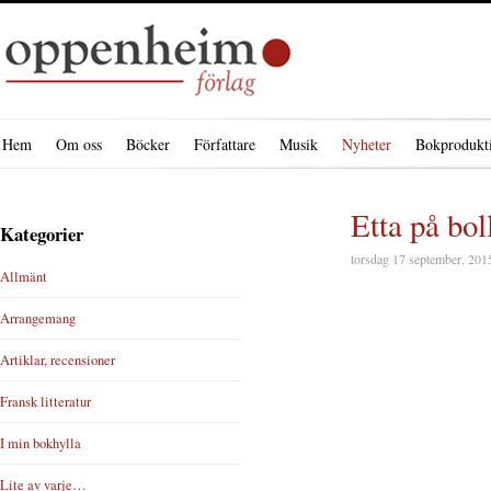
Hem
Om oss
Böcker
Författare
Musik
Nyheter
Bokprodukt
Etta på bol
Kategorier
torsdag 17 september, 201
Allmänt
Arrangemang
Artiklar, recensioner
Fransk litteratur
I min bokhylla
Lite av varje…