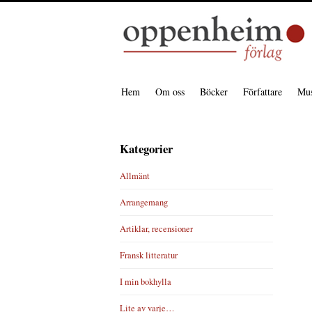
Hem
Om oss
Böcker
Författare
Mus
Kategorier
Allmänt
Arrangemang
Artiklar, recensioner
Fransk litteratur
I min bokhylla
Lite av varje…