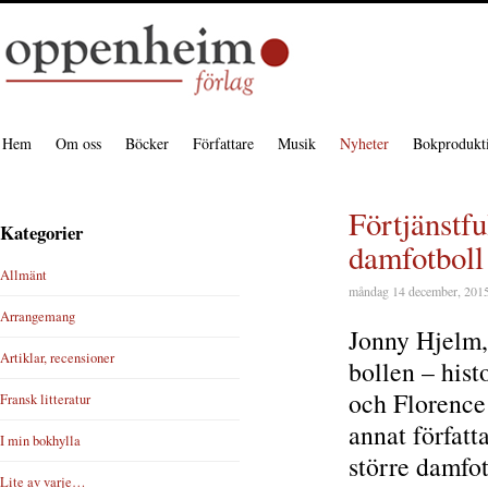
Hem
Om oss
Böcker
Författare
Musik
Nyheter
Bokprodukt
Förtjänstfu
Kategorier
damfotboll
Allmänt
måndag 14 december, 201
Arrangemang
Jonny Hjelm, 
Artiklar, recensioner
bollen – his
och Florence
Fransk litteratur
annat författ
I min bokhylla
större damfot
Lite av varje…