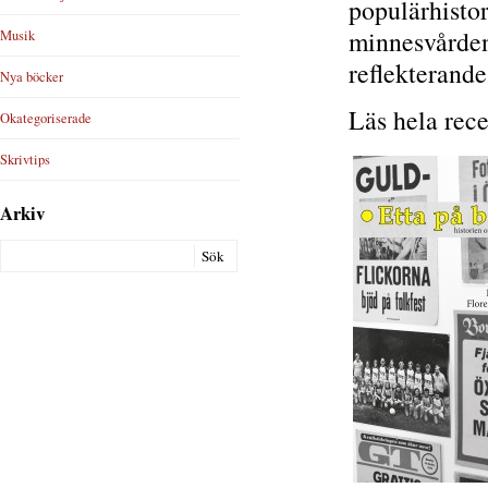
populärhistor
minnesvården,
Musik
reflekterande
Nya böcker
Läs hela rec
Okategoriserade
Skrivtips
Arkiv