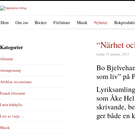
Hem
Om oss
Böcker
Författare
Musik
Nyheter
Bokprodukt
“Närhet oc
Kategorier
tisdag 15 januari, 2013
Allmänt
Bo Bjelveham
Arrangemang
som liv” på P
Artiklar, recensioner
Lyriksamlinge
Fransk litteratur
som Åke Hell
skrivande, b
I min bokhylla
ger både en k
Lite av varje…
Musik