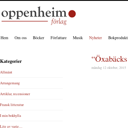
Hem
Om oss
Böcker
Författare
Musik
Nyheter
Bokprodukt
“Öxabäcks s
Kategorier
måndag 12 oktober, 2015
Allmänt
Arrangemang
Artiklar, recensioner
Fransk litteratur
I min bokhylla
Lite av varje…