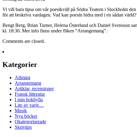
Vi vill bara tipsa om vår poesikväll på Södra Teatern i Stockholm den 
för att beskriva vardagen. Vad kan poesin bidra med i en sådan värld
Bengt Berg, Brian Turner, Helena Österlund och Daniel Svensson samta
kl. 18:30. Mer info finns under fliken “Arrangemang”.
Comments are closed.
Kategorier
Allmänt
Arrangemang
Artiklar, recensioner
Fransk litteratur
I min bokhylla
Lite av varje…
Musik
Nya böcker
Okategoriserade
Skrivtips