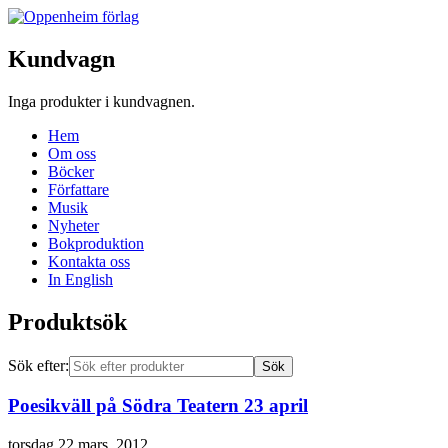
Kundvagn
Inga produkter i kundvagnen.
Hem
Om oss
Böcker
Författare
Musik
Nyheter
Bokproduktion
Kontakta oss
In English
Produktsök
Sök efter:
Poesikväll på Södra Teatern 23 april
torsdag 22 mars, 2012