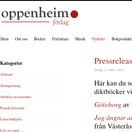
Hem
Om oss
Böcker
Författare
Musik
Nyheter
Bokprodukt
Pressreleas
Kategorier
fredag 21 mars, 2014
Allmänt
Här kan du so
Arrangemang
diktböcker vi 
Artiklar, recensioner
Göteborg
av 
Fransk litteratur
Jag ångrar at
I min bokhylla
från Västerås
Lite av varje…