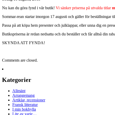
Nu kan du göra fynd i vår butik!
Vi sänker priserna på utvalda titlar
m
Sommar-rean startar imorgon 17 augusti och gäller för beställningar t
Passa på att köpa hem presenter och julklappar, eller unna dig en presen
Butikspriserna är redan nedsatta och du beställer och får alltså din raba
SKYNDA ATT FYNDA!
Comments are closed.
Kategorier
Allmänt
Arrangemang
Artiklar, recensioner
Fransk litteratur
I min bokhylla
Lite av varje…