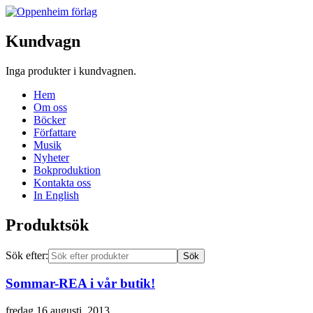
Kundvagn
Inga produkter i kundvagnen.
Hem
Om oss
Böcker
Författare
Musik
Nyheter
Bokproduktion
Kontakta oss
In English
Produktsök
Sök efter:
Sommar-REA i vår butik!
fredag 16 augusti, 2013