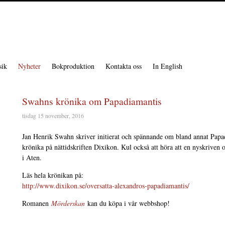
ik
Nyheter
Bokproduktion
Kontakta oss
In English
Swahns krönika om Papadiamantis
tisdag 15 november, 2016
Jan Henrik Swahn skriver initierat och spännande om bland annat Pap
krönika på nättidskriften Dixikon. Kul också att höra att en nyskrive
i Aten.
Läs hela krönikan på:
http://www.dixikon.se/oversatta-alexandros-papadiamantis/
Romanen
Mörderskan
kan du köpa i vår webbshop!