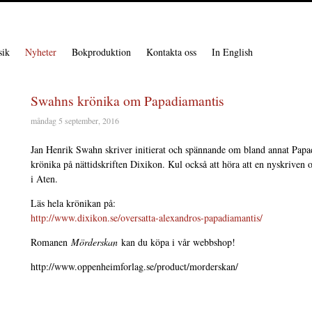
ik
Nyheter
Bokproduktion
Kontakta oss
In English
Swahns krönika om Papadiamantis
måndag 5 september, 2016
Jan Henrik Swahn skriver initierat och spännande om bland annat Pap
krönika på nättidskriften Dixikon. Kul också att höra att en nyskriven
i Aten.
Läs hela krönikan på:
http://www.dixikon.se/oversatta-alexandros-papadiamantis/
Romanen
Mörderskan
kan du köpa i vår webbshop!
http://www.oppenheimforlag.se/product/morderskan/