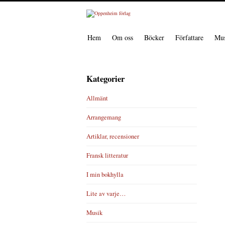
Hem
Om oss
Böcker
Författare
Mus
Kategorier
Allmänt
Arrangemang
Artiklar, recensioner
Fransk litteratur
I min bokhylla
Lite av varje…
Musik