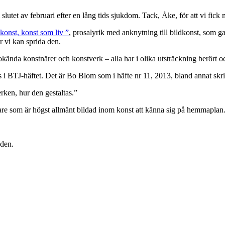
slutet av februari efter en lång tids sjukdom. Tack, Åke, för att vi fick
onst, konst som liv ”
, prosalyrik med anknytning till bildkonst, som g
 vi kan sprida den.
okända konstnärer och konstverk – alla har i olika utsträckning berört o
s i BTJ-häftet. Det är Bo Blom som i häfte nr 11, 2013, bland annat skri
rken, hur den gestaltas.”
 läsare som är högst allmänt bildad inom konst att känna sig på hemmaplan
nden.