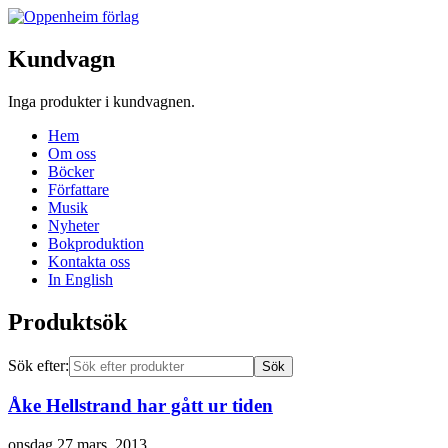
Kundvagn
Inga produkter i kundvagnen.
Hem
Om oss
Böcker
Författare
Musik
Nyheter
Bokproduktion
Kontakta oss
In English
Produktsök
Sök efter:
Åke Hellstrand har gått ur tiden
onsdag 27 mars, 2013