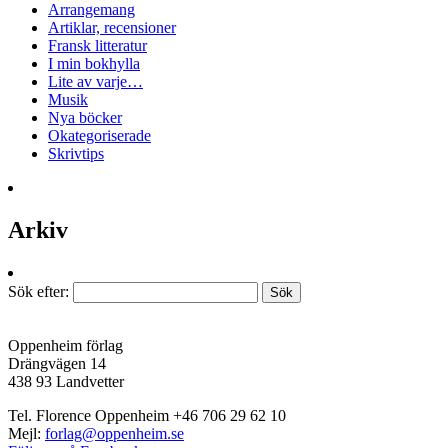
Arrangemang
Artiklar, recensioner
Fransk litteratur
I min bokhylla
Lite av varje…
Musik
Nya böcker
Okategoriserade
Skrivtips
Arkiv
Sök efter:
Oppenheim förlag
Drängvägen 14
438 93 Landvetter
Tel. Florence Oppenheim +46 706 29 62 10
Mejl:
forlag@oppenheim.se