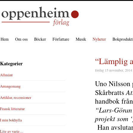
Hem
Om oss
Böcker
Författare
Musik
Nyheter
Bokprodukt
“Lämplig at
Kategorier
lördag 15 november, 2014
Allmänt
Uno Nilsson 
Arrangemang
Skårbratts
At
Artiklar, recensioner
handbok från 
“Lars-Göran S
Fransk litteratur
projekt som ‘g
I min bokhylla
Han avslutar
Lite av varje…