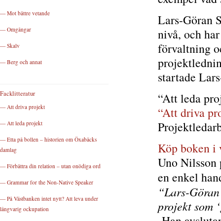
— Mot bättre vetande
Lars-Göran Sk
— Omgångar
nivå, och har
förvaltning o
— Skalv
projektledni
— Berg och annat
startade Lar
Facklitteratur
“Att leda pro
— Att driva projekt
“Att driva pr
Projektledar
— Att leda projekt
— Etta på bollen – historien om Öxabäcks
Köp boken i 
damlag
Uno Nilsson 
— Förbättra din relation – utan onödiga ord
en enkel han
— Grammar for the Non-Native Speaker
“Lars-Göran S
— På Västbanken intet nytt? Att leva under
projekt som ‘g
långvarig ockupation
Han avslutar