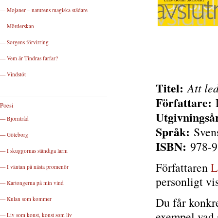
— Mojaner – naturens magiska städare
— Mörderskan
— Sorgens förvirring
— Vem är Tindras farfar?
— Vindstöt
Titel:
Att le
Författare:
L
Poesi
Utgivningså
— Björntråd
Språk:
Sven
— Göteborg
ISBN:
978-9
— I skuggornas ständiga larm
Författaren
L
— I väntan på nästa promenör
personligt vi
— Kartongerna på min vind
Du får konkre
— Kulan som kommer
exempel vad s
— Liv som konst, konst som liv