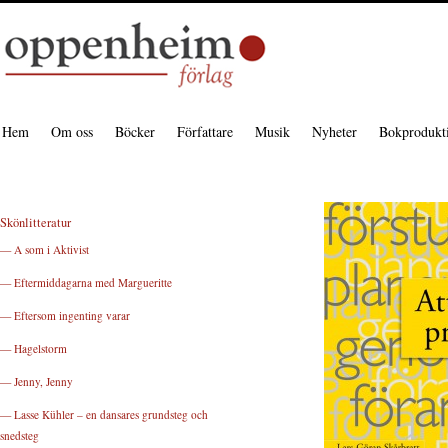
Hem
Om oss
Böcker
Författare
Musik
Nyheter
Bokprodukt
Skönlitteratur
— A som i Aktivist
— Eftermiddagarna med Margueritte
— Eftersom ingenting varar
— Hagelstorm
— Jenny, Jenny
— Lasse Kühler – en dansares grundsteg och
snedsteg